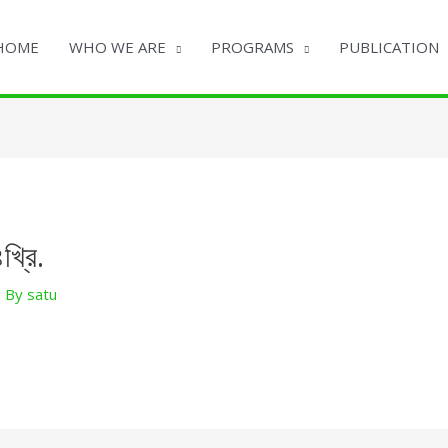
HOME
WHO WE ARE
PROGRAMS
PUBLICATION
খ্রি.
/ By
satu